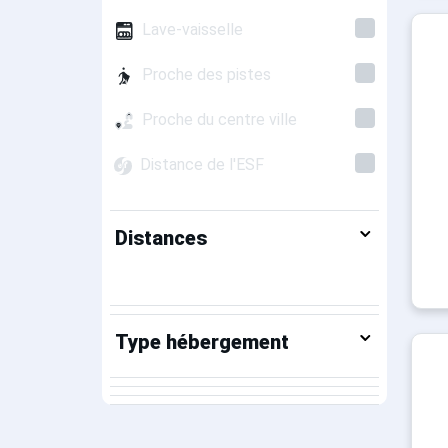
Lave-vaisselle
Proche des pistes
Proche du centre ville
Distance de l'ESF
Distances
Type hébergement