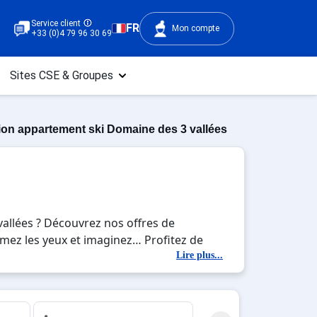
Service client
FR
Mon compte
+33 (0)4 79 96 30 69
Sites CSE & Groupes
ion appartement ski Domaine des 3 vallées
allées ? Découvrez nos offres de
ermez les yeux et imaginez… Profitez de
 mêler les plaisirs de la glisse sur les
Lire plus...
n week-end ou pour 7 jours en Location
er des souvenirs uniques de vos vacances