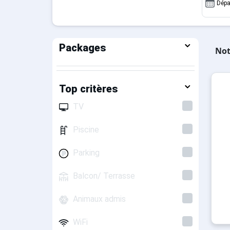
Dépa
Packages
Not
Top critères
TV
Piscine
Parking
Balcon/ Terrasse
Animaux admis
WiFi