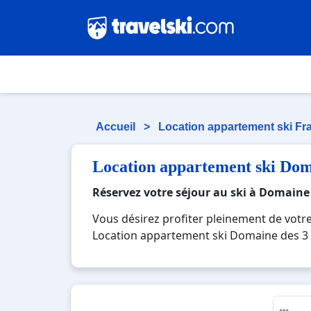
Accueil
>
Location appartement ski F
Location appartement ski Doma
Réservez votre séjour au ski à Domaine 
Vous désirez profiter pleinement de votr
Location appartement ski Domaine des 3 val
votre Location appartement ski Domaine de
pistes de ski et des activités en totale
appartement ski Domaine des 3 vallées , e
au ski.