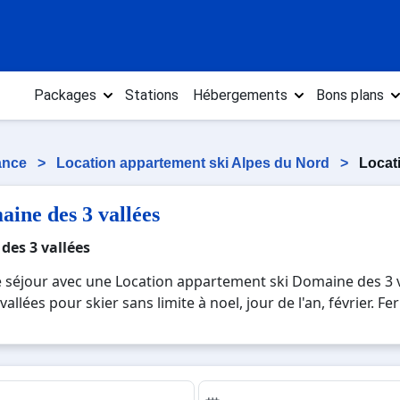
Packages
Stations
Hébergements
Bons plans
rance
>
Location appartement ski Alpes du Nord
>
Locat
ine des 3 vallées
des 3 vallées
e séjour avec une Location appartement ski Domaine des 3 v
lées pour skier sans limite à noel, jour de l'an, février. F
s 3 vallées, une station réputée et moderne où vous pourrez
 immersion avec la beauté des paysages montagnards. Pour u
n famille ou entre amis, c'est l'occasion parfaite pour cré