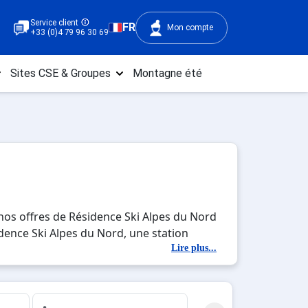
Service client
FR
Mon compte
+33 (0)4 79 96 30 69
Sites CSE & Groupes
Montagne été
nos offres de Résidence Ski Alpes du Nord
sidence Ski Alpes du Nord, une station
tés en totale immersion avec la beauté des
Lire plus...
ou entre amis, c'est l'occasion parfaite