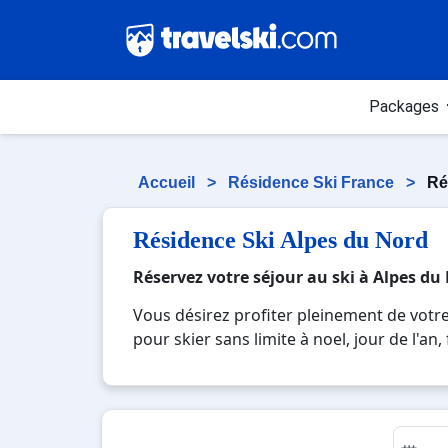
Packages
Accueil
>
Résidence Ski France
>
Ré
Résidence Ski Alpes du Nord
Réservez votre séjour au ski à Alpes du
Vous désirez profiter pleinement de votr
pour skier sans limite à noel, jour de l'a
réputée et moderne où vous pourrez mêler l
paysages montagnards. Pour un week-end o
pour créer des souvenirs uniques de vos 