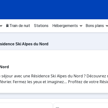
🚆Train de nuit
Stations
Hébergements
Bons plans
sidence Ski Alpes du Nord
 Nord
e séjour avec une Résidence Ski Alpes du Nord ? Découvrez 
n, février. Fermez les yeux et imaginez… Profitez de votre Ré
es plaisirs de la glisse sur les pistes de ski et des activi
u pour 7 jours en Résidence Ski Alpes du Nord , en famille 
vacances au ski.