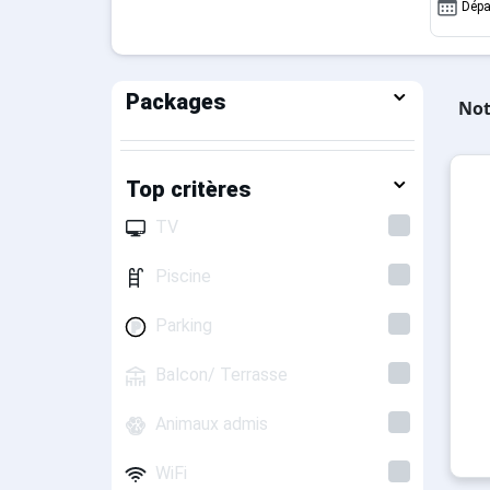
Dépa
Packages
Not
Top critères
TV
Piscine
Parking
Balcon/ Terrasse
Animaux admis
WiFi