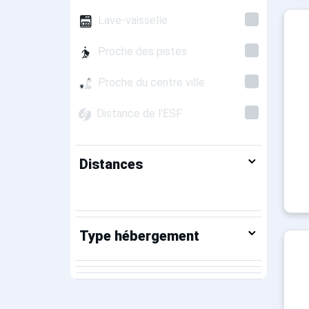
Lave-vaisselle
Proche des pistes
Proche du centre ville
Distance de l'ESF
Distances
Type hébergement