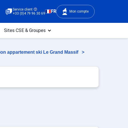
Service client
FR
Mon compte
+33 (0)4 79 96 30 69
Sites CSE & Groupes
ion appartement ski Le Grand Massif
>