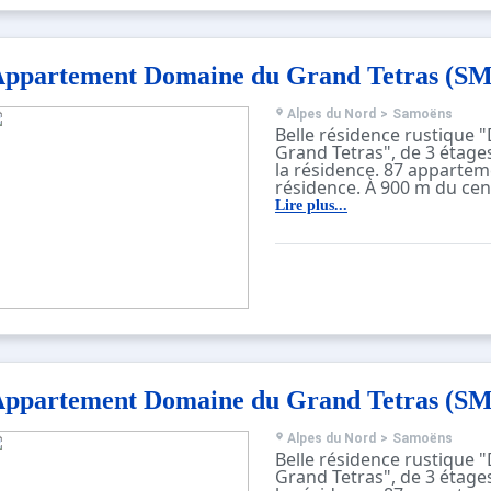
ppartement Domaine du Grand Tetras (S
Alpes du Nord
>
Samoëns
Belle résidence rustique
Grand Tetras", de 3 étage
la résidence. 87 appartem
résidence. À 900 m du ce
à 25 km du centre de Clus
Lire plus...
des pistes de ski. En com
couverte chauffée (8 x 4 m
de la résidence: réception,
Connexion WIFI, sauna, sall
pour les skis, lave-linge, 
commun, en sus). Garag
Magasins 900 m. Train de
800 m. Arrêt du ski-bus 1
domaines skiables de re
facilement accessibles: L
ppartement Domaine du Grand Tetras (S
Veuillez noter: ski-bus gra
montre qu’un exemple de 
vacances. D’autres appar
Alpes du Nord
>
Samoëns
également proposés à la 
Belle résidence rustique
cette maison de vacances
Grand Tetras", de 3 étage