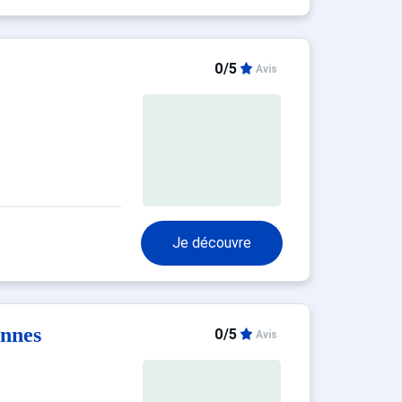
0/5
Avis
Je découvre
onnes
0/5
Avis