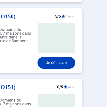
MO150)
5/5
1 Avis
 "Domaine du
s. 7 maisons dans
ents dans la
ntre de Samoens,
es, juste au bord
mun: piscine
). Infrastructures
 salon,
e fitness, local
Je découvre
sèche-linge (en
e en commun.
 montagne, téléski
50 m. Les
nommée sont
e Grand Massif.
MO151)
tuit. La photo ne
0/5
Avis
location de
tements sont
location dans
 "Domaine du
.
s. 7 maisons dans