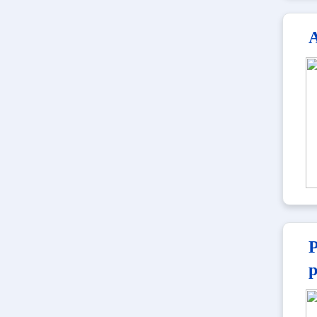
A
P
p