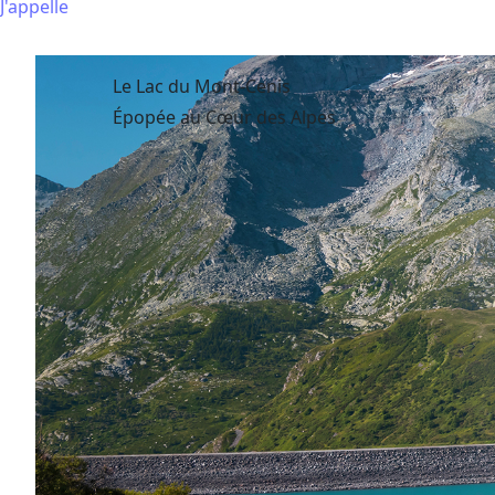
J'appelle
Le Lac du Mont-Cenis
Épopée au Cœur des Alpes