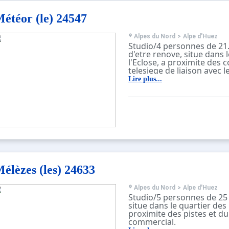
TV (toutes les chaines ne 
disponibles sur l'Alpe d'H
étéor (le) 24547
Casier a skis
Pas d ascenseur dans la r
Ref. plan : J8
Alpes du Nord
>
Alpe d'Huez
REMISE SUR FORFAITS DE S
Studio/4 personnes de 21
reservant au plus tard 10 
d'etre renove, situe dans 
date d arrivee)- Taxe de s
l'Eclose, a proximite des
de sejour et linge non incl
telesiege de liaison avec l
Il se compose d'un sejour
Lire plus...
clac pour 2 personnes et u
avec des lits superposes.
Le coin cuisine est equipe
electriques, un four tradi
cafetiere electrique.
Salle de bains. WC separes
TV (toutes les chaines ne 
disponibles sur l'Alpe d'H
ANIMAUX INTERDITS
APPARTEMENT NON FUM
élèzes (les) 24633
Placard a skis.
Balcon exposition Sud au
Ref.plan: H8
Alpes du Nord
>
Alpe d'Huez
REMISE SUR FORFAITS DE S
Studio/5 personnes de 25
reservant au plus tard 10 
situe dans le quartier des
date d arrivee)
proximite des pistes et du
commercial.