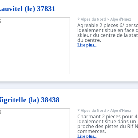
par rapport a l'entree de 
auvitel (le) 37831
ANIMAUX INTERDITS
Ref.plan: F6
REMISE SUR FORFAITS DE S
Alpes du Nord
>
Alpe d'Huez
reservant au plus tard 10 
Agreable 2 pieces 6/ pers
date d arrivee)
idealement situe en face 
skieur du centre de la sta
du centre.
Il se compose d'un sejour
Lire plus...
convertible 2 personnes,
avec 2 lits superposes, u
fenetre (separee par un ri
double en 140 cm.
Coin cuisine equipe de 4 
electriques, lave vaisselle,
electrique.
Salle de bain. WC separes.
TV (toutes les chaines ne 
disponibles sur l'Alpe d'H
igritelle (la) 38438
Placard a ski.
Balcon exposition ouest a
par rapport a l entree de 
Alpes du Nord
>
Alpe d'Huez
ANIMAUX INTERDITS
Charmant 2 pieces pour 4
Ref.plan: G5
idealement situe dans un 
REMISE SUR FORFAITS DE S
proche des pistes du Rif N
reservant au plus tard 10 
commerces.
date d arrivee)- Taxe de s
Sejour avec un canape BZ
Lire plus...