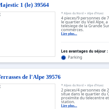
Acces Internet
ajestic 1 (le) 39564
Placard a skis
Balcon exposition Sud au
par rapport a l entree de 
Alpes du Nord
>
Alpe d'Huez
Ref.plan: I8
4 pieces/9 personnes de 7
REMISE SUR FORFAITS DE S
le quartier du Vieil Alpe, 
reservant au plus tard 10 
telesiege de la Grande Su
date d arrivee)- Taxe de s
commerces.
de sejour et linge non incl
Il se compose d'un sejour,
Lire plus...
montagne avec 2 lits superp
trois chambres avec chacu
(dont une avec WC et poin
cuisine equipe de 4 plaqu
Les avantages du séjour :
vitroceramiques, four, fo
lave vaisselle et cafetiere 
Parking
Salle de bain avec lave lin
WC separes.
TV (toutes les chaines ne 
disponibles sur l'Alpe d'H
errasses de l'Alpe 39576
Classement prefectoral 2 
personnes.
Placard a skis. Garage da
Alpes du Nord
>
Alpe d'Huez
Majestic 2.
2 pieces/4 personnes de 
Balcon exposition sud au 
situe dans le quartier du 
rapport a l entree de la r
proximite du telecentre et
ANIMAUX INTERDITS
station.
NON FUMEUR
Il se compose d'un sejour
Lire plus...
Ref. plan: C6