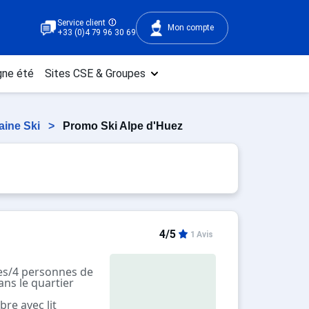
Service client
Mon compte
+33 (0)4 79 96 30 69
ne été
Sites CSE & Groupes
aine Ski
>
Promo Ski Alpe d'Huez
4/5
1 Avis
ces/4 personnes de
ans le quartier
re avec lit