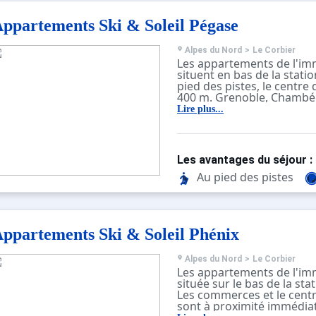
m, jardin d'enfants (hiver)
luge 350 m. Veuillez noter
ppartements Ski & Soleil Pégase
bonnes conditions d'enne
ski jusqu'à la maison. D’a
appartements sont égale
Alpes du Nord
>
Le Corbier
la location dans cette ma
Les appartements de l'im
La piscine indiquée se tro
situent en bas de la stati
résidence : il s'agit de la 
pied des pistes, le centre 
extérieur. Enfants de 3 à 5
400 m. Grenoble, Chambér
autorisé en fonction des 
naturel de Chartreuse son
Lire plus...
climatiques (en hiver). La 
moins de 1h30 en voiture.
comprise avec la location.
L'immeuble est composée
avec ascenseur et local à sk
des logements fonctionnel
Les avantages du séjour :
et dont certains disposen
Au pied des pistes
ppartements Ski & Soleil Phénix
Alpes du Nord
>
Le Corbier
Les appartements de l'im
située sur le bas de la sta
Les commerces et le centr
sont à proximité immédia