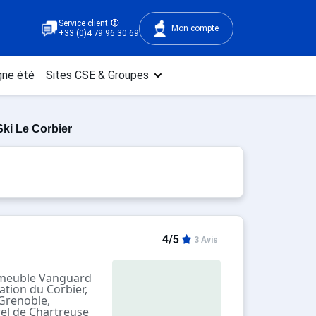
Service client
Mon compte
+33 (0)4 79 96 30 69
ne été
Sites CSE & Groupes
ki Le Corbier
4/5
3 Avis
mmeuble Vanguard
ation du Corbier,
 Grenoble,
el de Chartreuse