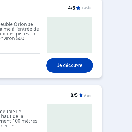
4/5
1 Avis
euble Orion se
alme à l’entrée de
ied des pistes. Le
 environ 500
ccessible grâce à
n service.
 19 étages avec
des logements
on et dont
Je découvre
cons.
0/5
Avis
meuble Le
 haut de la
lement 100 mètres
mmerces.
llé de 11 étages