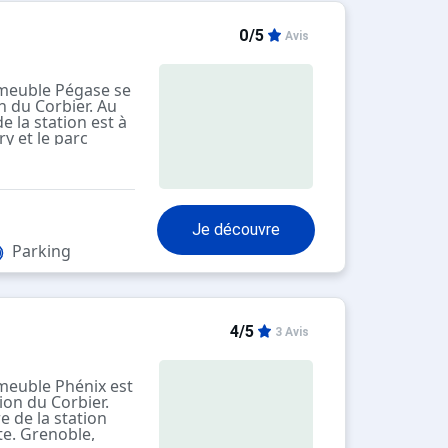
 100 m, piste de
: En cas de
igement, accès à
0/5
Avis
utres
ment proposés à
ison de vacances.
meuble Pégase se
uve à 250 m de la
on du Corbier. Au
piscine municipale
de la station est à
 ans, accès
y et le parc
conditions
t accessibles en
piscine est
 de 19 étages
i et elle offre
s avec télévision
Je découvre
t d'un balcon.
Parking
4/5
3 Avis
meuble Phénix est
tion du Corbier.
e de la station
te. Grenoble,