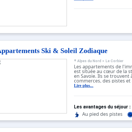
dans un secteur calme avec
composée de logements f
certains disposent de bal
ppartements Ski & Soleil Zodiaque
Alpes du Nord
>
Le Corbier
Les appartements de l'i
est située au cœur de la s
en Savoie. Ils se trouvent
commerces, des pistes et d
Grenoble, Chambéry et le 
Lire plus...
Chartreuse sont accessibl
1h30 en voiture.
La Résidence se compose
de 19 étages avec ascens
Les avantages du séjour :
sont fonctionnels et disp
pour la plupart.
Au pied des pistes
Certaines typologies d'a
acceptent les animaux.