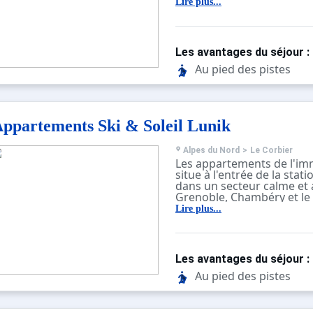
Chambéry et le parc natur
Lire plus...
sont accessibles en moin
voiture.
L'immeuble comprends d
fonctionnels avec balcons
Les avantages du séjour :
Au pied des pistes
ppartements Ski & Soleil Lunik
Alpes du Nord
>
Le Corbier
Les appartements de l'im
situe à l'entrée de la stati
dans un secteur calme et 
Grenoble, Chambéry et le 
Chartreuse sont accessib
Lire plus...
1h30 en voiture.
L'immeuble se compose de
6 ascenseurs et offre des
équipés avec télévision do
Les avantages du séjour :
disposent d'un balcon.
Au pied des pistes