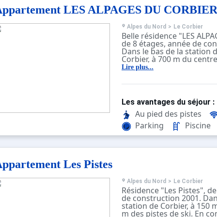
Appartement LES ALPAGES DU CORBIE
Alpes du Nord
>
Le Corbier
Belle résidence "LES ALP
de 8 étages, année de con
Dans le bas de la station d
Corbier, à 700 m du centre
pistes de ski. En commun:
Lire plus...
rectangulaire chauffée (5 
profondeur 150 cm, 20.12.
04.07.-08.08. horaires d'o
piscine: 10:30-19:00). Do
Les avantages du séjour :
pool house. Infrastructure
restaurant, bar, salle pour
Au pied des pistes
sauna (en sus). Salle fitne
Parking
Piscine
local pour les skis, lave-li
(en commun, en sus). Accè
un chemin raide, étroite 
En hiver, merci de prévoir
Parking public 150 m. Ma
ppartement Les Pistes
magasin d'alimentation 10
bar 600 m, arrêt du bus 70
m, télésiège, remontées 
Alpes du Nord
>
Le Corbier
Résidence "Les Pistes", d
domaine skiable 100 m. Ar
de construction 2001. Dans
m, école de ski 600 m, jar
station de Corbier, à 150 
(hiver) 300 m, piste de lug
m des pistes de ski. En c
noter: ski-bus gratuit. En