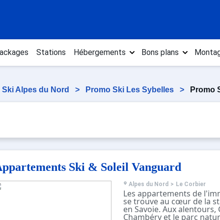
ackages
Stations
Hébergements
Bons plans
Montag
 Ski Alpes du Nord
>
Promo Ski Les Sybelles
>
Promo S
ppartements Ski & Soleil Vanguard
Alpes du Nord
>
Le Corbier
Les appartements de l'i
se trouve au cœur de la st
en Savoie. Aux alentours,
Chambéry et le parc natur