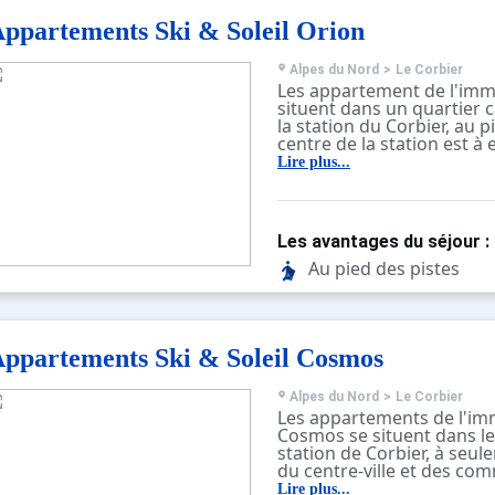
ppartements Ski & Soleil Orion
Alpes du Nord
>
Le Corbier
Les appartement de l'imm
situent dans un quartier c
la station du Corbier, au p
centre de la station est à
mètres et est facilement a
Lire plus...
la navette gratuite mise e
L'immeuble se compose de
6 ascenseurs et propose 
tout équipés avec télévisi
Les avantages du séjour :
certains disposent de bal
Au pied des pistes
ppartements Ski & Soleil Cosmos
Alpes du Nord
>
Le Corbier
Les appartements de l'im
Cosmos se situent dans le
station de Corbier, à seu
du centre-ville et des co
C'est un immeuble ensolei
Lire plus...