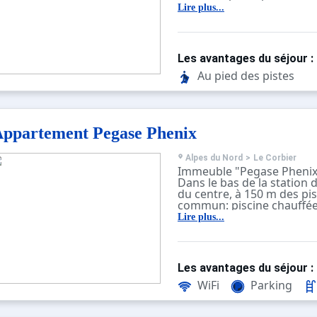
sont accessibles en moin
Lire plus...
voiture.
L'immeuble se compose d
fonctionnels.
Les avantages du séjour :
Au pied des pistes
ppartement Pegase Phenix
Alpes du Nord
>
Le Corbier
Immeuble "Pegase Phenix"
Dans le bas de la station 
du centre, à 150 m des pis
commun: piscine chauffée 
profondeur 90 - 200 cm, di
Lire plus...
saisonnière: 16.Dec. - 16.Avr
31.Aou. horaires d'ouvertu
10:00-19:00). Infrastructur
résidence: ascenseur, local
Les avantages du séjour :
Parking public 50 m. Mag
magasin d'alimentation 50
WiFi
Parking
bar 350 m, arrêt du bus 2
m. Téléski, télésiège 150 m