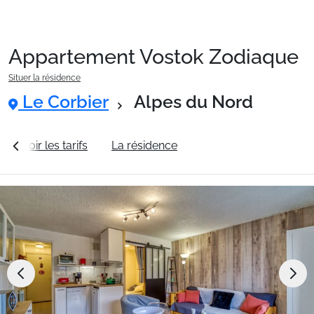
Appartement Vostok Zodiaque
Packages
Situer la résidence
Le Corbier
Alpes du Nord
🚆Train de nuit
Voir les tarifs
La résidence
Station Le Corbier
Stations
Hébergements
Bons plans