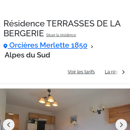
Résidence TERRASSES DE LA
Packages
BERGERIE
Situer la résidence
Orcières Merlette 1850
🚆Train de nuit
Alpes du Sud
Stations
Informations générales
Voir les tarifs
La résidenc
Hébergements
Bons plans