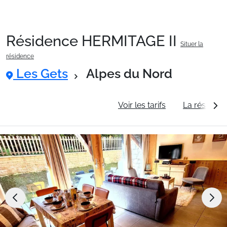
Résidence HERMITAGE II
Situer la
Packages
résidence
Les Gets
Alpes du Nord
🚆Train de nuit
Informations générales
Voir les tarifs
La résidenc
Stations
Hébergements
Bons plans