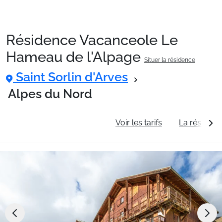
Résidence Vacanceole Le
Packages
Hameau de l'Alpage
Situer la résidence
Saint Sorlin d'Arves
🚆Train de nuit
Alpes du Nord
Stations
Informations générales
Voir les tarifs
La résidenc
Hébergements
Bons plans