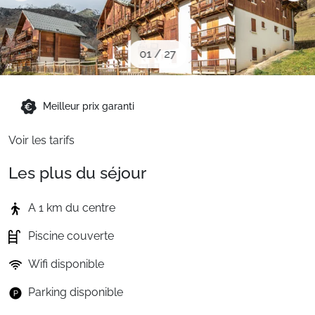
Sites CSE & Groupes
01
/
27
Montagne été
Meilleur prix garanti
Français (FR)
Voir les tarifs
Les plus du séjour
A 1 km du centre
Piscine couverte
Wifi disponible
Parking disponible