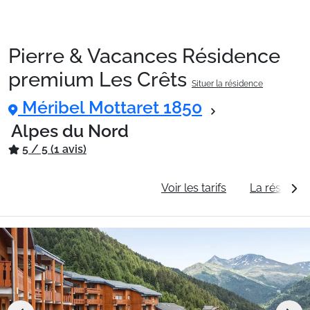
Pierre & Vacances Résidence
Packages
premium Les Crêts
Situer la résidence
Méribel Mottaret 1850
🚆Train de nuit
Alpes du Nord
5 / 5 (1 avis)
Stations
Informations générales
Voir les tarifs
La résidenc
Hébergements
Bons plans