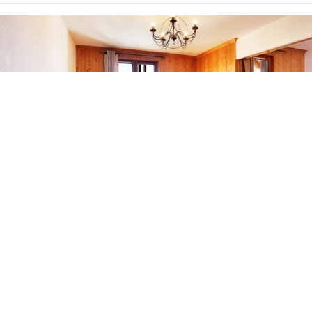
01
/
10
Meilleur prix garanti
Voir les tarifs
Les plus du séjour