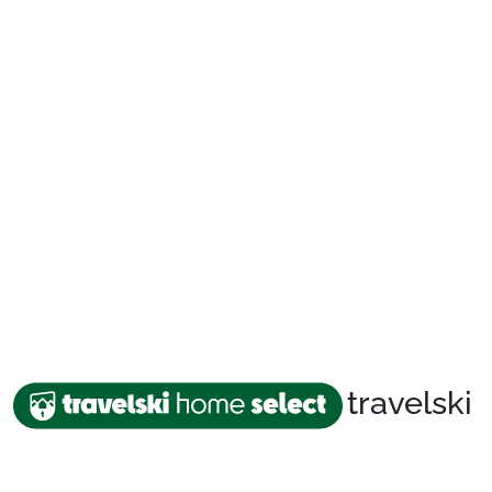
Packages
🚆Train de nuit
Stations
Hébergements
travelski
Bons plans