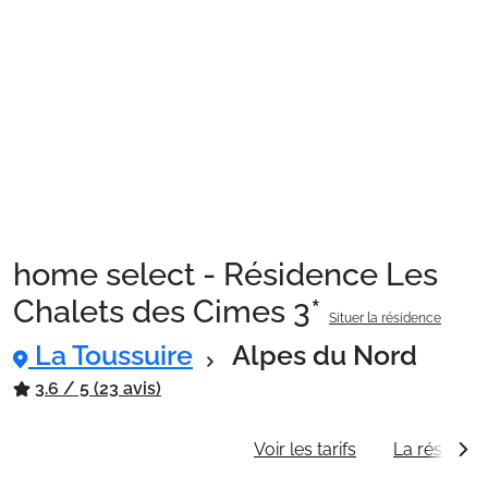
Sites CSE & Groupes
Montagne été
Français (FR)
home select - Résidence Les
Chalets des Cimes 3*
Situer la résidence
La Toussuire
Alpes du Nord
3.6 / 5 (23 avis)
Informations générales
Voir les tarifs
La résidenc