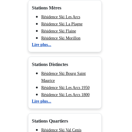
Stations Mères
Résidence Ski Les Arcs
Résidence Ski La Plagne
Résidence Ski Flaine
Résidence Ski Morillon
Lire plus...
Résidence Ski Chamonix (Vallée
de)
Résidence Ski Les Deux Alpes
Stations Distinctes
Résidence Ski Tignes
Résidence Ski Val d'Isère
Résidence Ski Bourg Saint
Résidence Ski Les Menuires
Maurice
Résidence Ski Méribel
Résidence Ski Les Arcs 1950
Résidence Ski Courchevel
Résidence Ski Les Arcs 1800
Lire plus...
Résidence Ski Les Arcs 1600
Résidence Ski Les Arcs 2000
Résidence Ski Plagne Bellecôte
Stations Quartiers
Résidence Ski Plagne -
Champagny en Vanoise
Résidence Ski Val Cenis