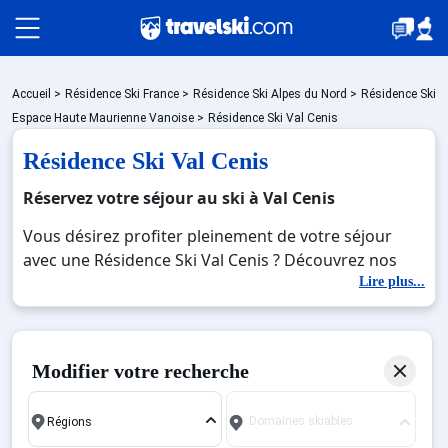
Packages
Accueil
>
Résidence Ski France
>
Résidence Ski Alpes du Nord
>
Résidence Ski
Espace Haute Maurienne Vanoise
>
Résidence Ski Val Cenis
Résidence Ski Val Cenis
🚆Train de nuit
Réservez votre séjour au ski à Val Cenis
Vous désirez profiter pleinement de votre séjour
Stations
avec une Résidence Ski Val Cenis ? Découvrez nos
offres de Résidence Ski Val Cenis pour skier sans
Lire plus...
limite à noel, jour de l'an, février. Fermez les yeux et
Hébergements
imaginez… Profitez de votre Résidence Ski Val Cenis,
une station réputée et moderne où vous pourrez
Modifier votre recherche
mêler les plaisirs de la glisse sur les pistes de ski et
Bons plans
des activités en totale immersion avec la beauté des
Domaines skiables
paysages montagnards. Pour un week-end ou pour