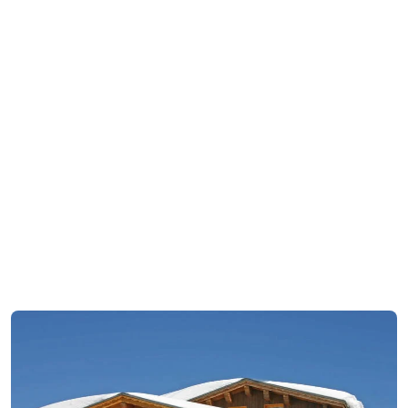
Résidence Madame Vacances Les
Lodges des Alpages 3*
Plagne Soleil