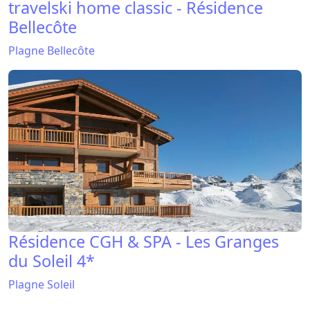
travelski home classic - Résidence
Bellecôte
Plagne Bellecôte
Résidence CGH & SPA - Les Granges
du Soleil 4*
Plagne Soleil