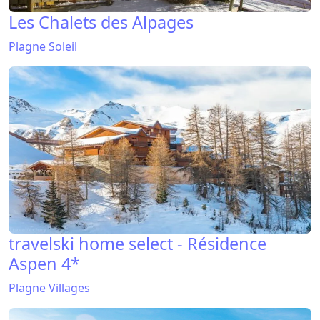
Les Chalets des Alpages
Plagne Soleil
travelski home select - Résidence
Aspen 4*
Plagne Villages