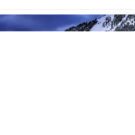
01
/
12
Meilleur prix garanti
Voir les tarifs
Les plus du séjour