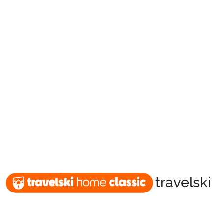
Packages
🚆Train de nuit
Stations
Hébergements
travelski
Bons plans