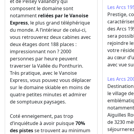
et de Peisey Vallandry qui
Les Arcs 19
composent le domaine sont
Prestige, co
notamment
reliées par le Vanoise
caractérisen
Express
, le plus grand téléphérique
des Arcs 195
du monde. A l’intérieur de celui-ci,
sera possib
vous retrouverez deux cabines avec
rejoindre le
deux étages dont 188 places :
votre réside
impressionnant non ? 2000
au cœur d’
personnes par heure peuvent
avec vue su
traverser la Vallée du Ponthurin.
Très pratique, avec le Vanoise
Les Arcs 20
Express, vous pouvez vous déplacer
Destination
sur le domaine skiable en moins de
le village d
quatre petites minutes et admirer
emblématiqu
de somptueux paysages.
notamment 
Aiguilles R
Coté enneigement, pas trop
de 3230 mèt
d’inquiétude à avoir puisque
70%
séjournerez
des pistes
se trouvent au minimum