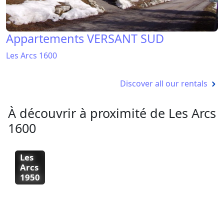
Appartements VERSANT SUD
Les Arcs 1600
Discover all our rentals
À découvrir à proximité de Les Arcs
1600
Les
Les
Les
Les
Arcs
Arcs
Arcs
Arcs
1800
2000
1950