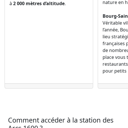
nature en 
à
2 000 mètres d’altitude
.
Bourg-Sain
Véritable vi
l’année, Bo
lieu straté
françaises 
de nombreus
place vous
restaurants
pour petits
Comment accéder à la station des