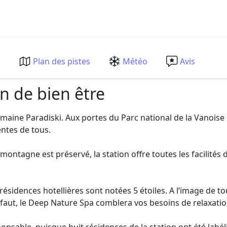
m
Plan des pistes
Météo
Avis
n de bien être
omaine Paradiski. Aux portes du Parc national de la Vanoise 
entes de tous.
montagne est préservé, la station offre toutes les facilité
résidences hotellières sont notées 5 étoiles. A l’image de t
défaut, le Deep Nature Spa comblera vos besoins de relaxatio
sable, puisque huit résidences de la station ont été labéli