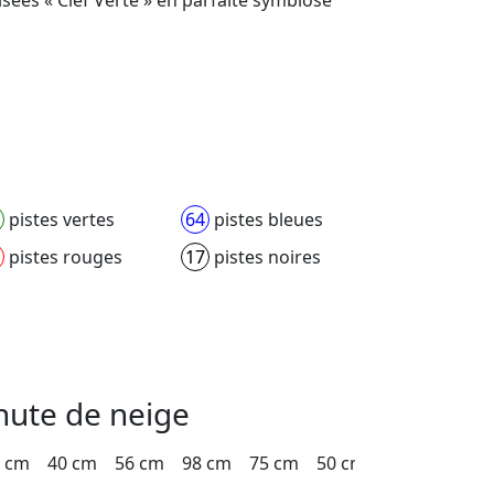
pistes vertes
64
pistes bleues
pistes rouges
17
pistes noires
hute de neige
 cm
40 cm
56 cm
98 cm
75 cm
50 cm