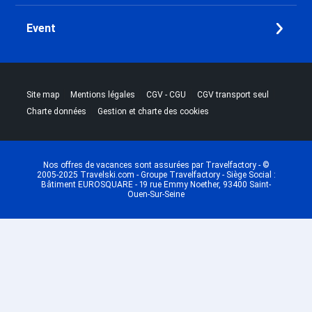
Event
|
|
|
|
Site map
Mentions légales
CGV - CGU
CGV transport seul
|
Charte données
Gestion et charte des cookies
Nos offres de vacances sont assurées par Travelfactory - ©
2005-2025 Travelski.com - Groupe Travelfactory - Siège Social :
Bâtiment EUROSQUARE - 19 rue Emmy Noether, 93400 Saint-
Ouen-Sur-Seine