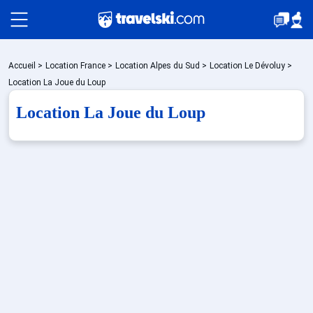
Packages
Accueil
>
Location France
>
Location Alpes du Sud
>
Location Le Dévoluy
>
Location La Joue du Loup
Location La Joue du Loup
🚆Train de nuit
Stations
Hébergements
Bons plans