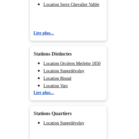
Location Serre Chevalier Vallée
Lire plus...
Stations Distinctes
Location Orcières Merlette 1850
Location Superdévoluy
Location Risoul
Location Vars
Lire plus...
Location Les Orres
Location Serre Chevalier 1500 -
Monêtier Les Bains
Stations Quartiers
Location Serre Chevalier 1200 -
Briançon
Location Superdévoluy
Location Serre Chevalier 1400 -
Villeneuve