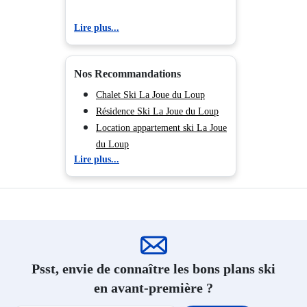
Location Serre Chevalier 1350 -
Lire plus...
Chantemerle
Location Isola 2000
Location Auron
Nos Recommandations
Location La Foux d'Allos
Chalet Ski La Joue du Loup
Location Praloup
Résidence Ski La Joue du Loup
Location Montgenèvre
Location appartement ski La Joue
Location Puy Saint Vincent
du Loup
Lire plus...
Psst, envie de connaître les bons plans ski
en avant-première ?