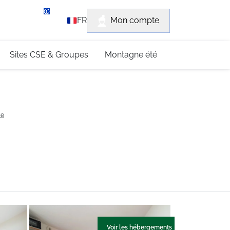
rvice client
Mon compte
FR
3 (0)4 79 96 30 69
Sites CSE & Groupes
Montagne été
ce
Voir les hébergements