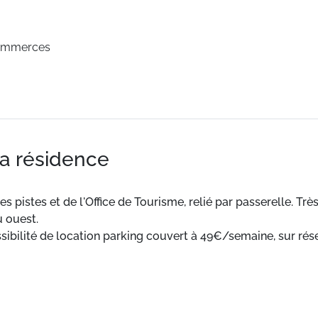
ommerces
la résidence
 pistes et de l'Office de Tourisme, relié par passerelle. Tr
u ouest.
ssibilité de location parking couvert à 49€/semaine, sur rés
 toute équipée.
A 50 m des pistes et de l'Office de Tourisme, relié par pass