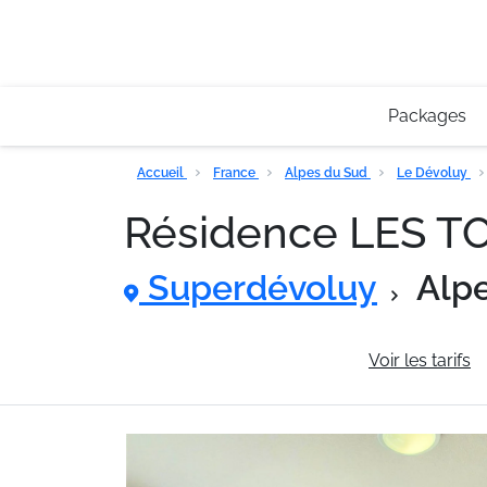
Packages
Accueil
France
Alpes du Sud
Le Dévoluy
Résidence LES 
Superdévoluy
Alp
Informations générales
Voir les tarifs