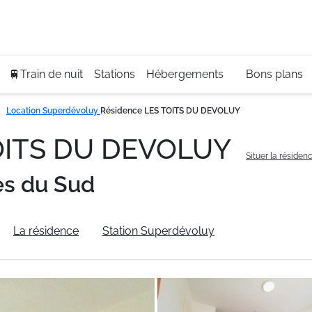
Se
+3
🚆Train de nuit
Stations
Hébergements
Bons plans
Location Superdévoluy
Résidence LES TOITS DU DEVOLUY
TOITS DU DEVOLUY
Situer la résiden
es du Sud
La résidence
Station Superdévoluy