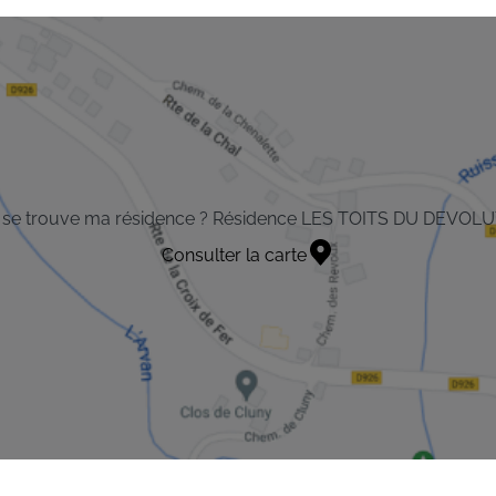
 se trouve ma résidence ? Résidence LES TOITS DU DEVOL
Consulter la carte