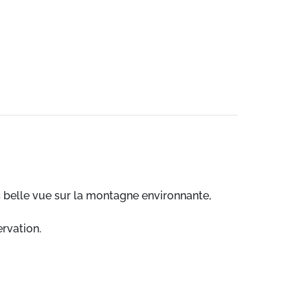
ès belle vue sur la montagne environnante,
ervation.
erelle. Très belle vue sur la montagne