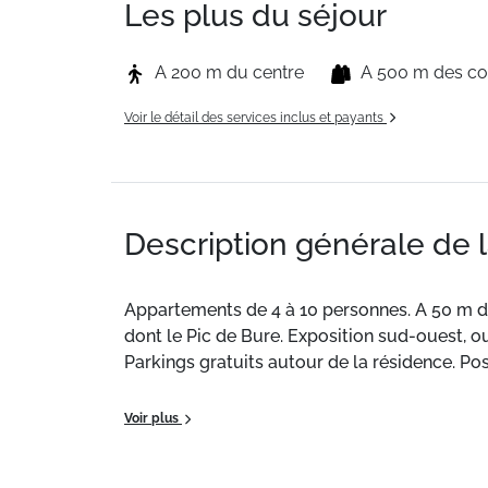
Les plus du séjour
A 200 m du centre
A 500 m des c
Voir le détail des services inclus et payants
Description générale de 
Appartements de 4 à 10 personnes. A 50 m des
dont le Pic de Bure. Exposition sud-ouest, o
Parkings gratuits autour de la résidence. Po
Ce logement de 32m² bénéficie d'une cuisine
Voir plus
Situation :
Appartements de 4 à 10 personnes. 