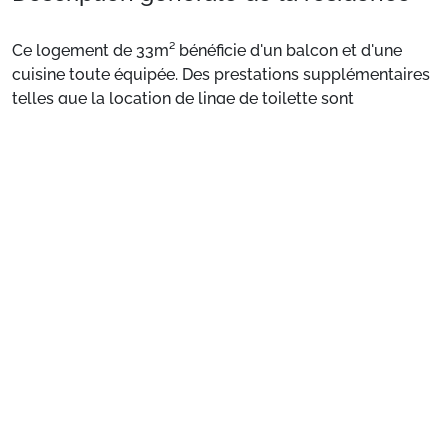
Ce logement de 33m² bénéficie d'un balcon et d'une
cuisine toute équipée. Des prestations supplémentaires
telles que la location de linge de toilette sont
disponibles moyennant un supplément.
Voir plus
Appartement de particulier :
Confortable et agréable,
ce logement de 33m² bénéficie d'un balcon et d'une
cuisine toute équipée. Des prestations supplémentaires
telles que la location de linge de toilette sont
disponibles moyennant un supplément.
Préparez votre séjour
1. Choisissez votre package