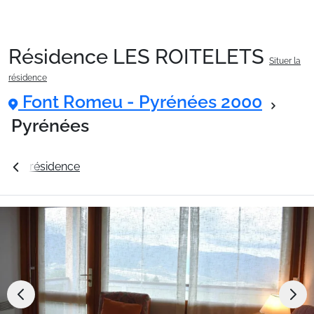
Résidence LES ROITELETS
Situer la
Packages
résidence
Font Romeu - Pyrénées 2000
🚆Train de nuit
Pyrénées
La résidence
Station Font Romeu - Pyrénées 2000
Stations
Hébergements
Bons plans