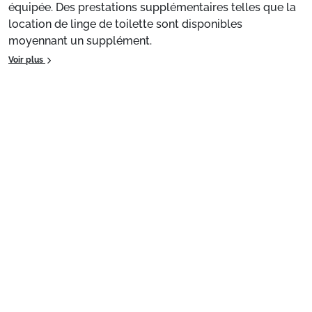
équipée. Des prestations supplémentaires telles que la
location de linge de toilette sont disponibles
moyennant un supplément.
Voir plus
Appartement de particulier :
Confortable et agréable,
ce logement de 55m² bénéficie d'une cuisine toute
équipée. Des prestations supplémentaires telles que la
location de linge de toilette sont disponibles
moyennant un supplément.
Préparez votre séjour
1. Choisissez votre package
Choisissez votre package