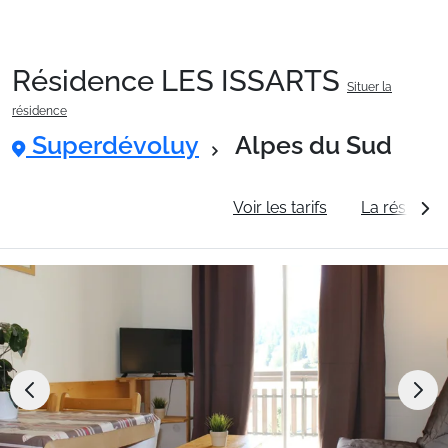
Résidence LES ISSARTS
Situer la
Packages
résidence
Superdévoluy
Alpes du Sud
🚆Train de nuit
Informations générales
Voir les tarifs
La résidenc
Stations
Hébergements
Bons plans