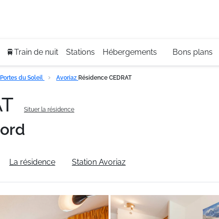
Se
+3
🚆Train de nuit
Stations
Hébergements
Bons plans
Portes du Soleil
Avoriaz
Résidence CEDRAT
AT
Situer la résidence
Nord
La résidence
Station Avoriaz