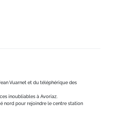
 Jean Vuarnet et du téléphérique des
es inoubliables à Avoriaz.
é nord pour rejoindre le centre station
r des Haut-forts dont le nom fait référence
ommet.
 premier sur les pistes. Une position idéale