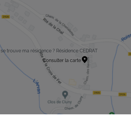
 se trouve ma résidence ? Résidence CEDRAT
Consulter la carte