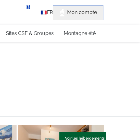
rvice client
Mon compte
FR
3 (0)4 79 96 30 69
Sites CSE & Groupes
Montagne été
Voir les hébergements