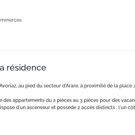
commerces
la résidence
'Avoriaz, au pied du secteur d'Arare, à proximité de la place
 des appartements du 2 pièces au 3 pièces pour des vacanc
spose d'un ascenseur et possède 2 accès distincts : l'un côt
 sur les pistes. La résidence fait partie du charmant quartie
. La résidence offre d'ailleurs une vue imprenable sur ce s
e du secteur d'Aare pour ne pas perdre une minute et être le