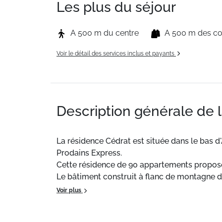
Les plus du séjour
A 500 m du centre
A 500 m des 
Voir le détail des services inclus et payants
Description générale de 
La résidence Cédrat est située dans le bas d
Prodains Express.
Cette résidence de 90 appartements propose
Le bâtiment construit à flanc de montagne di
facilement et l'autre côté sud pour un départ
Voir plus
au sommet le plus haut des Portes du Soleil
La résidence Cédrat est à proximité immédiat