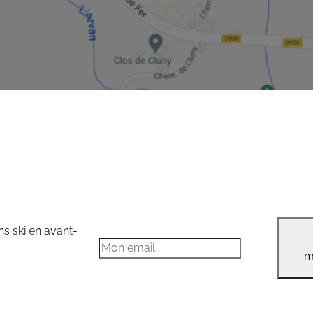
ns ski en avant-
m