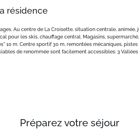
la résidence
étages. Au centre de La Croisette, situation centrale, animée
local pour les skis, chauffage central. Magasins, supermarch
s" 10 m. Centre sportif 30 m, remontées mécaniques, pistes de
skiables de renommée sont facilement accessibles: 3 Vallées 
roupes de jeunes.
xcellente qualité, de 56 m² situé à l'étage numéro 3 avec 
Préparez votre séjour