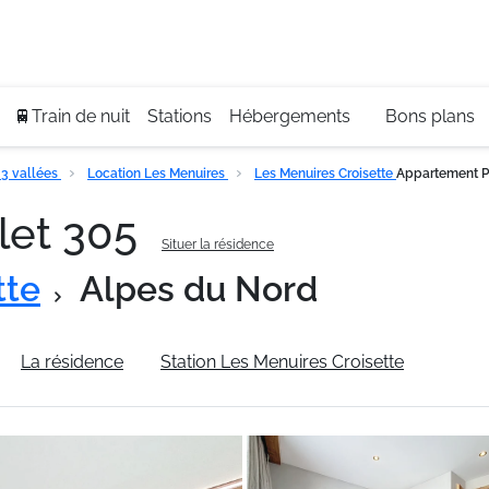
Se
+3
🚆Train de nuit
Stations
Hébergements
Bons plans
3 vallées
Location Les Menuires
Les Menuires Croisette
Appartement P
let 305
Situer la résidence
tte
Alpes du Nord
La résidence
Station Les Menuires Croisette