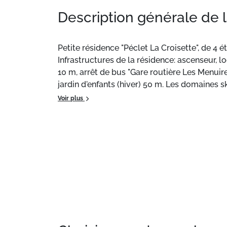
Description générale de 
Petite résidence "Péclet La Croisette", de 4 
Infrastructures de la résidence: ascenseur, 
10 m, arrêt de bus "Gare routière Les Menuire
jardin d'enfants (hiver) 50 m. Les domaines 
groupes. Le propriétaire n'accepte pas les g
Voir plus
Situation :
Aux Menuires Croisette.
Appartement de particulier :
appartement d'e