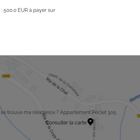
 : 500.0 EUR à payer sur
se trouve ma résidence ? Appartement Péclet 305
Consulter la carte