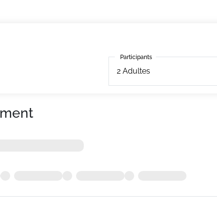
Participants
Participants
2
Adultes
ement