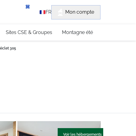
rvice client
Mon compte
FR
3 (0)4 79 96 30 69
Sites CSE & Groupes
Montagne été
éclet 305
Voir les hébergements