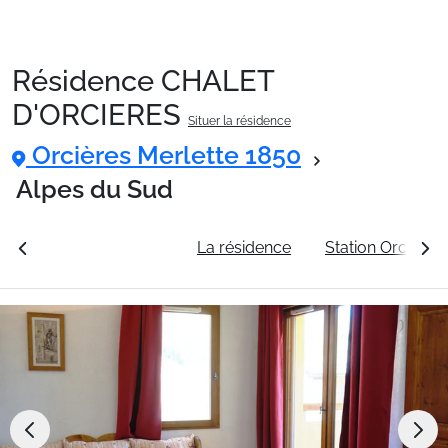
Résidence CHALET
Packages
D'ORCIERES
Situer la résidence
Orcières Merlette 1850
🚆Train de nuit
Alpes du Sud
Stations
rales
Voir les tarifs
La résidence
Station Orcières
Hébergements
Bons plans