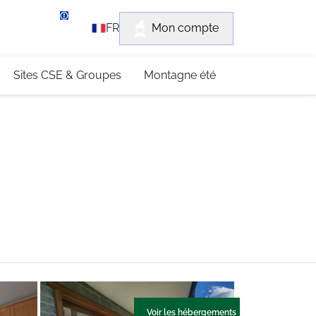
rvice client
Mon compte
FR
3 (0)4 79 96 30 69
Sites CSE & Groupes
Montagne été
Voir les hébergements