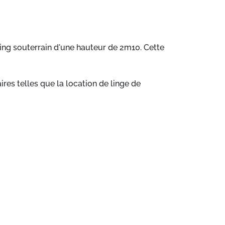
king souterrain d'une hauteur de 2m10. Cette
es telles que la location de linge de
e d'un parking souterrain d'une hauteur de
ne cuisine toute équipée. Des prestations