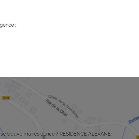
agence :
 se trouve ma résidence ? RESIDENCE ALEXANE