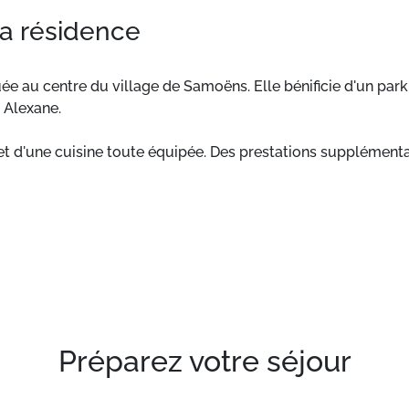
la résidence
ée au centre du village de Samoëns. Elle bénificie d'un par
 Alexane.
 d'une cuisine toute équipée. Des prestations supplémentair
plément.
18 et située au centre du village de Samoëns. Elle bénifici
de l'hôtel 5* Alexane.
agréable, ce logement de 37m² bénéficie d'un balcon et d'u
inge de toilette sont disponibles moyennant un supplément.
Préparez votre séjour