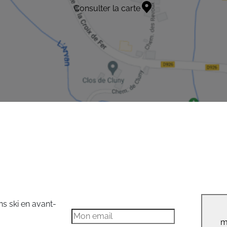
Consulter la carte
ns ski en avant-
m