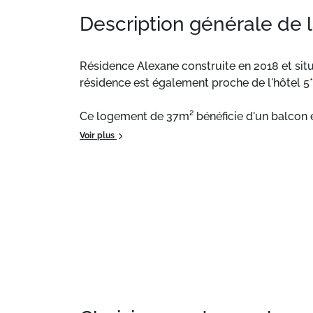
Description générale de 
Résidence Alexane construite en 2018 et situ
résidence est également proche de l'hôtel 5*
Ce logement de 37m² bénéficie d'un balcon et
toilette sont disponibles moyennant un sup
Voir plus
Situation :
Résidence Alexane construite en 20
2m10. Cette résidence est également proche 
Appartement de particulier :
Confortable et 
supplémentaires telles que la location de l