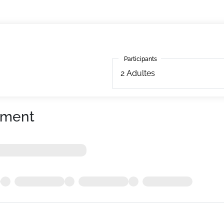
Participants
Participants
2
Adultes
ement