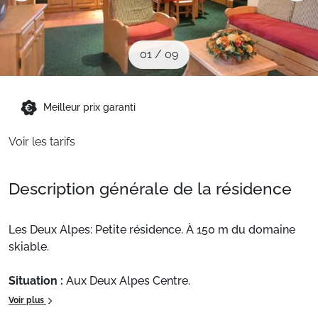
Sites CSE & Groupes
01
/
09
Montagne été
Meilleur prix garanti
Français (FR)
Voir les tarifs
Description générale de la résidence
Les Deux Alpes: Petite résidence. À 150 m du domaine
skiable.
Situation :
Aux Deux Alpes Centre.
Appartement de particulier :
, de 110 m² avec terrasse.
Voir plus