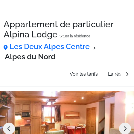
Appartement de particulier
Packages
Alpina Lodge
Situer la résidence
Les Deux Alpes Centre
🚆Train de nuit
Alpes du Nord
Stations
Informations générales
Voir les tarifs
La résidenc
Hébergements
Bons plans