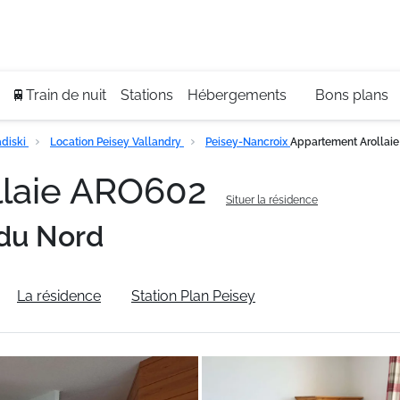
Se
+3
🚆Train de nuit
Stations
Hébergements
Bons plans
diski
Location Peisey Vallandry
Peisey-Nancroix
Appartement Arollai
llaie ARO602
Situer la résidence
du Nord
La résidence
Station Plan Peisey