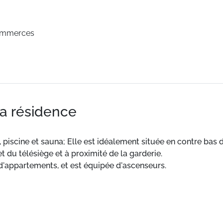
ommerces
la résidence
cine et sauna; Elle est idéalement située en contre bas de
du télésiège et à proximité de la garderie.
'appartements, et est équipée d'ascenseurs.
 chambre avec 1 lit double, une cabine fermée avec 2 lits
2 places et cuisine équipée donnant sur un large balcon ave