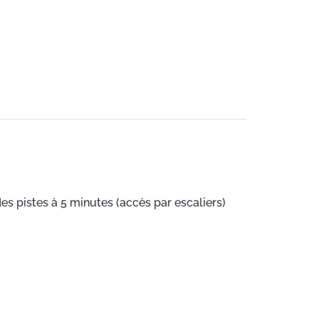
s pistes à 5 minutes (accès par escaliers)
 superposés, une salle de bain, WC
c table et chaises, offrant une vue