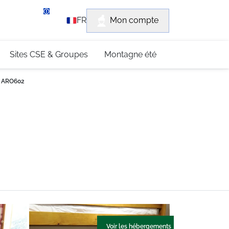
rvice client
Mon compte
FR
3 (0)4 79 96 30 69
Sites CSE & Groupes
Montagne été
e ARO602
Voir les hébergements