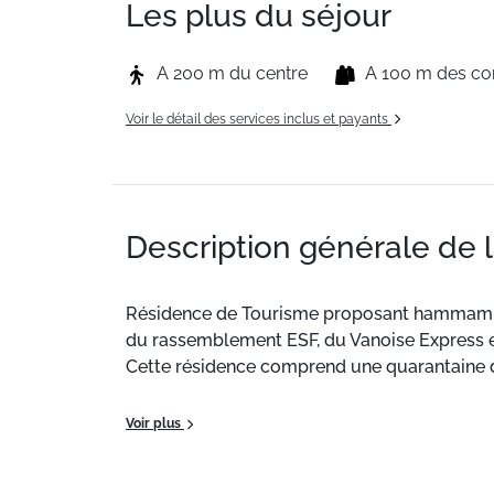
Les plus du séjour
A 200 m du centre
A 100 m des c
Voir le détail des services inclus et payants
Description générale de 
Résidence de Tourisme proposant hammam, pis
du rassemblement ESF, du Vanoise Express et 
Cette résidence comprend une quarantaine d
Agréable appartement de 32m² composé d'une
Voir plus
séparé,un séjour avec un canapé convertible 
imprenable sur la montagne et la vallée.