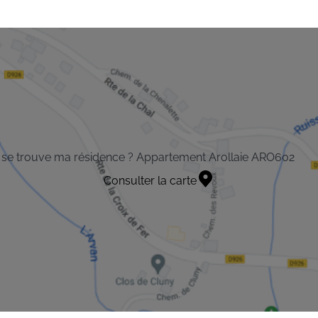
se trouve ma résidence ? Appartement Arollaie ARO602
Consulter la carte