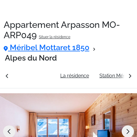
Appartement Arpasson MO-
Packages
ARP049
Situer la résidence
Méribel Mottaret 1850
🚆Train de nuit
Alpes du Nord
Stations
rales
Voir les tarifs
La résidence
Station Méribel 
Hébergements
Bons plans