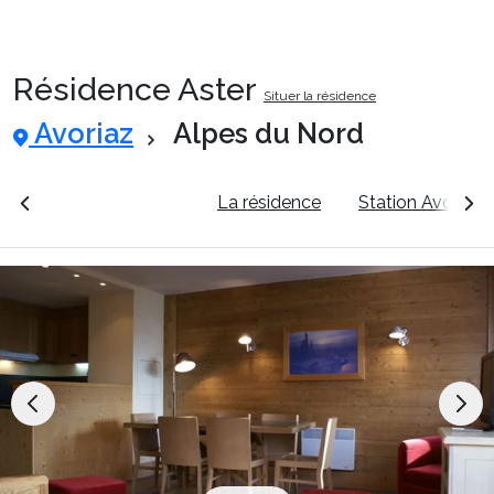
Résidence Aster
Situer la résidence
Packages
Avoriaz
Alpes du Nord
🚆Train de nuit
rales
Voir les tarifs
La résidence
Station Avoriaz
Stations
Hébergements
Bons plans