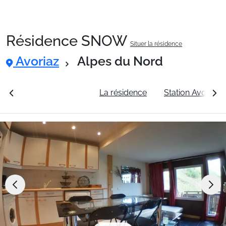
Résidence SNOW
Situer la résidence
Packages
Avoriaz
Alpes du Nord
🚆Train de nuit
rales
Voir les tarifs
La résidence
Station Avoriaz
Stations
Hébergements
Bons plans