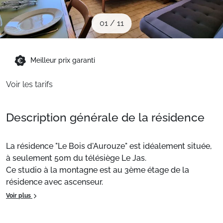
Sites CSE & Groupes
01
/
11
Montagne été
Meilleur prix garanti
Français (FR)
Voir les tarifs
Description générale de la résidence
La résidence "Le Bois d'Aurouze" est idéalement située,
à seulement 50m du télésiège Le Jas.
Ce studio à la montagne est au 3ème étage de la
résidence avec ascenseur.
Exposé Nord-Est, il offre une vue sur la vallée.
Voir plus
Il comprend une entrée desservant la salle d'eau / WC
et une pièce à vivre avec un canapé lit BZ.