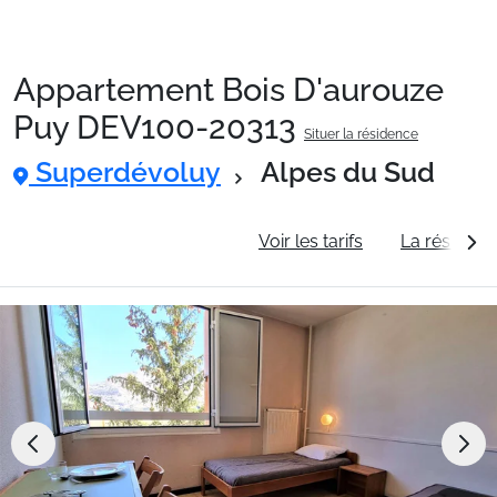
Appartement Bois D'aurouze
Packages
Puy DEV100-20313
Situer la résidence
Superdévoluy
Alpes du Sud
🚆Train de nuit
Informations générales
Voir les tarifs
La résidenc
Stations
Hébergements
Bons plans