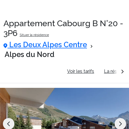
Appartement Cabourg B N°20 -
Packages
3P6
Situer la résidence
Les Deux Alpes Centre
🚆Train de nuit
Alpes du Nord
Stations
Informations générales
Voir les tarifs
La résidenc
Hébergements
Bons plans