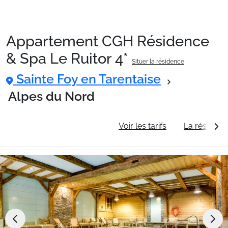
Appartement CGH Résidence
Packages
& Spa Le Ruitor 4*
Situer la résidence
Sainte Foy en Tarentaise
🚆Train de nuit
Alpes du Nord
Stations
Informations générales
Voir les tarifs
La résidenc
Hébergements
Bons plans