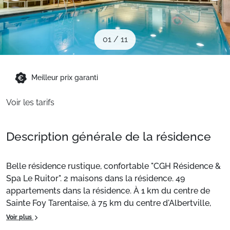
Sites CSE & Groupes
01
/
11
Montagne été
Meilleur prix garanti
Français (FR)
Voir les tarifs
Description générale de la résidence
Belle résidence rustique, confortable "CGH Résidence &
Spa Le Ruitor". 2 maisons dans la résidence. 49
appartements dans la résidence. À 1 km du centre de
Sainte Foy Tarentaise, à 75 km du centre d'Albertville,
sur un versant, juste au bord du domaine skiable. En
Voir plus
commun: piscine couverte chauffée (disponibilité