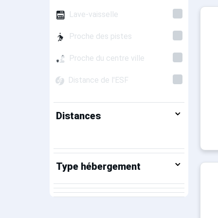
Lave-vaisselle
Proche des pistes
Proche du centre ville
Distance de l'ESF
Distances
Type hébergement