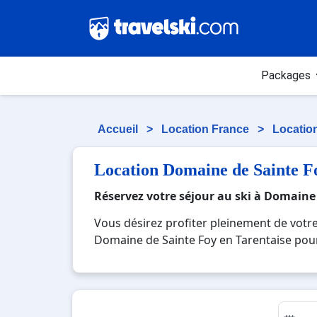
Packages
Accueil
>
Location France
>
Locatio
Location Domaine de Sainte F
Réservez votre séjour au ski à Domaine
Vous désirez profiter pleinement de votr
Domaine de Sainte Foy en Tarentaise pour s
Domaine de Sainte Foy en Tarentaise, une s
activités en totale immersion avec la b
Foy en Tarentaise , en famille ou entre am