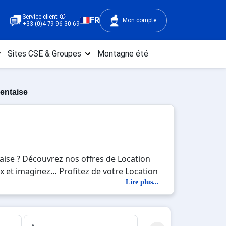
Service client
FR
Mon compte
+33 (0)4 79 96 30 69
Sites CSE & Groupes
Montagne été
entaise
aise ? Découvrez nos offres de Location
eux et imaginez… Profitez de votre Location
s de la glisse sur les pistes de ski et des
Lire plus...
7 jours en Location Domaine de Sainte
s de vos vacances au ski.