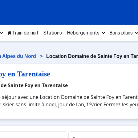
🚆Train de nuit
Stations
Hébergements
Bons plans
n Alpes du Nord
>
Location Domaine de Sainte Foy en Tar
oy en Tarentaise
 de Sainte Foy en Tarentaise
e séjour avec une Location Domaine de Sainte Foy en Tarent
kier sans limite à noel, jour de l'an, février. Fermez les y
tation réputée et moderne où vous pourrez mêler les plaisir
eauté des paysages montagnards. Pour un week-end ou pour 
is, c'est l'occasion parfaite pour créer des souvenirs unique