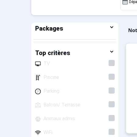
Dépa
Packages
Not
Top critères
TV
Piscine
Parking
Balcon/ Terrasse
Animaux admis
WiFi