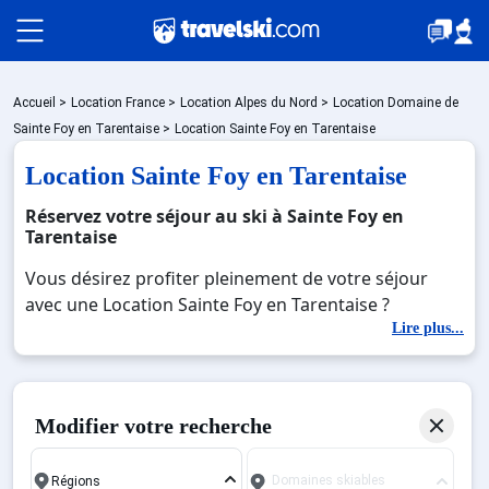
Packages
Accueil
>
Location France
>
Location Alpes du Nord
>
Location Domaine de
Sainte Foy en Tarentaise
>
Location Sainte Foy en Tarentaise
Location Sainte Foy en Tarentaise
🚆Train de nuit
Réservez votre séjour au ski à Sainte Foy en
Tarentaise
Stations
Vous désirez profiter pleinement de votre séjour
avec une Location Sainte Foy en Tarentaise ?
Découvrez nos offres de Location Sainte Foy en
Lire plus...
Hébergements
Tarentaise pour skier sans limite à noel, jour de l'an,
février. Fermez les yeux et imaginez… Profitez de
votre Location Sainte Foy en Tarentaise, une station
Bons plans
Modifier votre recherche
réputée et moderne où vous pourrez mêler les
plaisirs de la glisse sur les pistes de ski et des
Domaines skiables
activités en totale immersion avec la beauté des