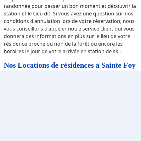
randonnée pour passer un bon moment et découvrir la
station et le Lieu dit. Si vous avez une question sur nos
conditions d'annulation lors de votre réservation, nous
vous conseillons d'appeler notre service client qui vous
donnera des informations en plus sur le lieu de votre
résidence proche ou non de la forêt ou encore les
horaires le jour de votre arrivée en station de ski.
Nos Locations de résidences à Sainte Foy
en tarentaise
La station de ski de Sainte foy en tarentaise vous
propose des résidences de ski de standing dans
lesquelles vous passerez un bon moment et qui vous
procureront beaucoup d'émotions : •
Résidence Club
MMV L'Etoile des Cimes 4*
: Vous serez situés au coeur
du village, à proximité des remontées mécaniques, du
départ des écoles de ski, des services et commerces.