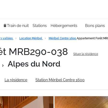
Se
+3
🚆Train de nuit
Stations
Hébergements
Bons plans
3 vallées
Location Méribel
Méribel Centre 1600
Appartement Forêt M
rêt MRB290-038
Situer la résidence
Alpes du Nord
La résidence
Station Méribel Centre 1600