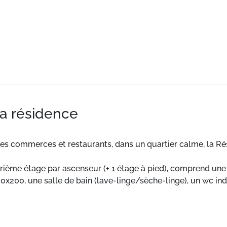
la résidence
des commerces et restaurants, dans un quartier calme, la Ré
trième étage par ascenseur (+ 1 étage à pied), comprend une
160x200, une salle de bain (lave-linge/sèche-linge), un wc i
C haut).
IBILITÉ ET WIFI NON INCLUS