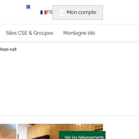
rvice client
Mon compte
FR
3 (0)4 79 96 30 69
Sites CSE & Groupes
Montagne été
RB290-038
Voir les hébergements