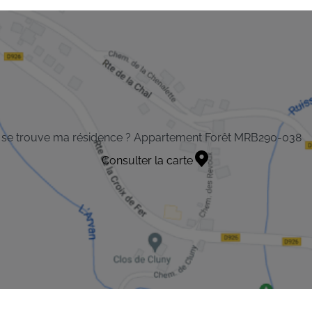
 se trouve ma résidence ? Appartement Forêt MRB290-038
Consulter la carte