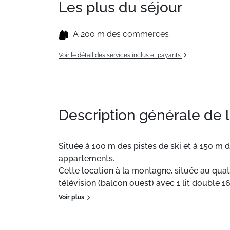
Les plus du séjour
A 200 m des commerces
Voir le détail des services inclus et payants
Description générale de 
Située à 100 m des pistes de ski et à 150 m 
appartements.
Cette location à la montagne, située au qua
télévision (balcon ouest) avec 1 lit double 
trois lits simples (80x190), 1 casier à skis (RD
Voir plus
STATIONNEMENT SOUS RÉSERVE DE DISPON