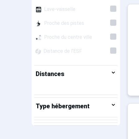
Lave-vaisselle
Proche des pistes
Proche du centre ville
Distance de l'ESF
Distances
Type hébergement