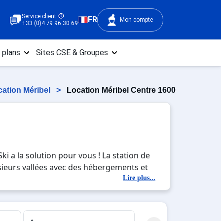
Service client
FR
Mon compte
+33 (0)4 79 96 30 69
 plans
Sites CSE & Groupes
cation Méribel
>
Location Méribel Centre 1600
i a la solution pour vous ! La station de
lusieurs vallées avec des hébergements et
aussi bien que Serre Chevalier Vallée.
Lire plus...
e les Allues. Vous verrez que le prix des
gne. Vous croiserez sur votre chemin les
Un autre village : Méribel Mottaret est au