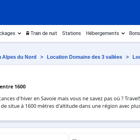
ckages
🚆Train de nuit
Stations
Hébergements
Bons
n Alpes du Nord
>
Location Domaine des 3 vallées
>
Lo
Centre 1600
nces d'hiver en Savoie mais vous ne savez pas où ? TravelSk
e, de situe à 1600 mètres d'altitude dans une région avec p
quels vous passerez de bonnes vacances. C'est une station 
 village avec pleins de quartiers plus ou moins grands comm
ous pourrez vous offrir une suite avec une vue sur la monta
i pas investir dans une location à l'année. Quel Village ! 