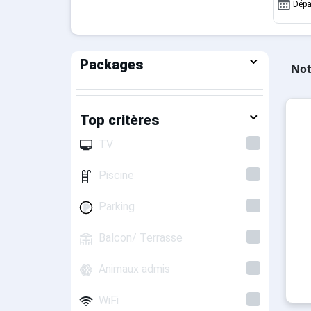
Dépa
centre des trois vallée.
Packages
Not
Top critères
TV
Piscine
Parking
Balcon/ Terrasse
Animaux admis
WiFi