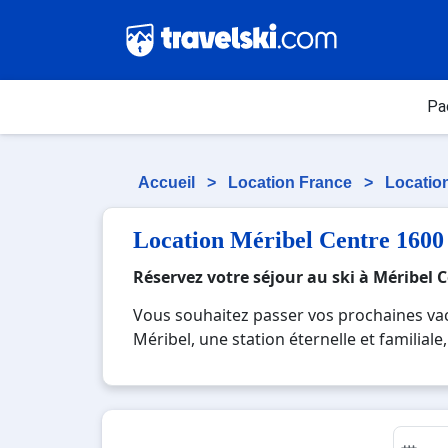
Pa
Accueil
>
Location France
>
Locatio
Location Méribel Centre 1600
Réservez votre séjour au ski à Méribel 
Vous souhaitez passer vos prochaines vaca
Méribel, une station éternelle et familial
des restaurants très sympathique dans les
Non loin de Val Thorens, c'est une station
activités ne sera pas exorbitant et que v
agences de locations Cimalpes pour pourquo