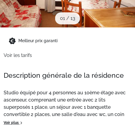
Sites CSE & Groupes
01
/
13
Montagne été
Meilleur prix garanti
Français (FR)
Voir les tarifs
Description générale de la résidence
Studio équipé pour 4 personnes au 10ème étage avec
ascenseur, comprenant une entrée avec 2 lits
superposés 1 place, un séjour avec 1 banquette
convertible 2 places, une salle d'eau avec wc, un coin
cuisine équipé ouvert sur le séjour. Idéalement situé en
Voir plus
cœur de station sur la place centrale avec accès direct