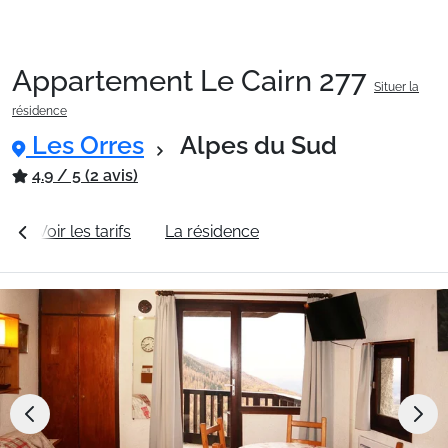
Appartement Le Cairn 277
Situer la
Packages
résidence
Les Orres
Alpes du Sud
🚆Train de nuit
4.9 / 5 (2 avis)
s
Voir les tarifs
La résidence
Station Les Orres
Stations
Hébergements
Bons plans