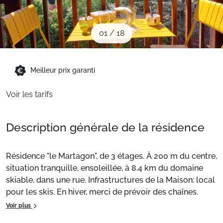
Sites CSE & Groupes
01
/
18
Montagne été
Meilleur prix garanti
Français (FR)
Voir les tarifs
Description générale de la résidence
Résidence "le Martagon", de 3 étages. À 200 m du centre,
situation tranquille, ensoleillée, à 8.4 km du domaine
skiable, dans une rue. Infrastructures de la Maison: local
pour les skis. En hiver, merci de prévoir des chaînes.
Place de parking. Magasin d'alimentation, restaurant
Voir plus
200 m, arrêt de bus "Avenue de Miage" 160 m, gare