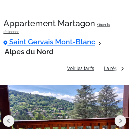
Appartement Martagon
Situer la
Packages
résidence
Saint Gervais Mont-Blanc
🚆Train de nuit
Alpes du Nord
Informations générales
Voir les tarifs
La résidenc
Stations
Hébergements
Bons plans