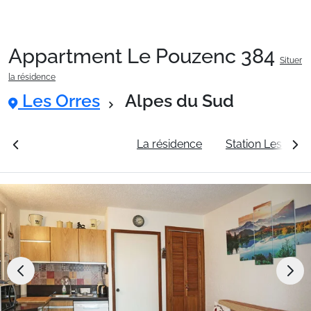
Appartment Le Pouzenc 384
Situer
Packages
la résidence
Les Orres
Alpes du Sud
🚆Train de nuit
rales
Voir les tarifs
La résidence
Station Les Orre
Stations
Hébergements
Bons plans