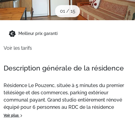
Sites CSE & Groupes
01
/
15
Montagne été
Meilleur prix garanti
Voir les tarifs
Français (FR)
Description générale de la résidence
Résidence Le Pouzenc, située à 5 minutes du premier
télésiège et des commerces, parking extérieur
communal payant. Grand studio entièrement rénové
équipé pour 6 personnes au RDC de la résidence
comprenant dans l'entrée 1 banquette BZ 2 places
Voir plus
160cm, un autre coin nuit avec 2 lits superposés 1 place,
un séjour avec 1 banquette convertible 2 places, un coin