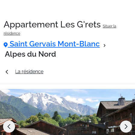
Appartement Les G'rets
Situer la
Packages
résidence
Saint Gervais Mont-Blanc
🚆Train de nuit
Alpes du Nord
ifs
La résidence
Station Saint Gervais Mont-Blanc
Stations
Hébergements
Bons plans