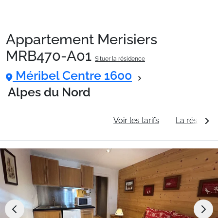
Appartement Merisiers
Packages
MRB470-A01
Situer la résidence
Méribel Centre 1600
🚆Train de nuit
Alpes du Nord
Stations
Informations générales
Voir les tarifs
La résidenc
Hébergements
Bons plans