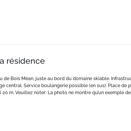
la résidence
u de Bois Méan, juste au bord du domaine skiable. Infrastru
 central. Service boulangerie possible (en sus). Place de p
 20 m. Veuillez noter: La photo ne montre qu’un exemple de
 qualité pour 4 personnes avec sauna, balcon, terrasse.