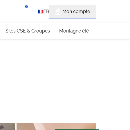
rvice client
Mon compte
FR
3 (0)4 79 96 30 69
Sites CSE & Groupes
Montagne été