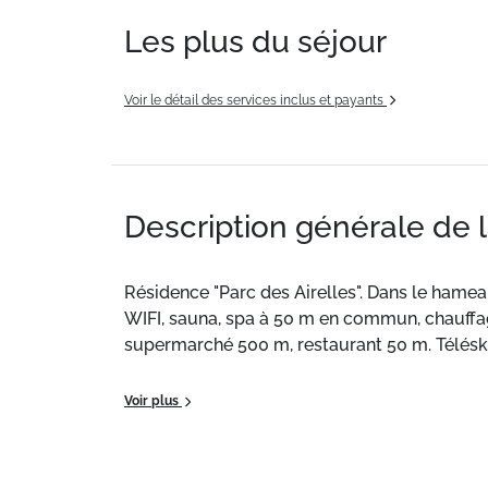
Les plus du séjour
Voir le détail des services inclus et payants
Description générale de 
Résidence "Parc des Airelles". Dans le hamea
WIFI, sauna, spa à 50 m en commun, chauffage
supermarché 500 m, restaurant 50 m. Téléski
Situation :
Aux Orres.
Voir plus
Appartement de particulier :
appartement de