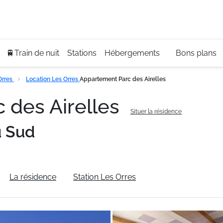
Se
+3
🚆Train de nuit
Stations
Hébergements
Bons plans
Orres
Location Les Orres
Appartement Parc des Airelles
 des Airelles
Situer la résidence
u Sud
La résidence
Station Les Orres