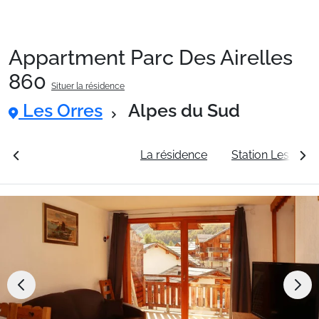
Appartment Parc Des Airelles
Packages
860
Situer la résidence
Les Orres
Alpes du Sud
🚆Train de nuit
rales
Voir les tarifs
La résidence
Station Les Orre
Stations
Hébergements
Bons plans