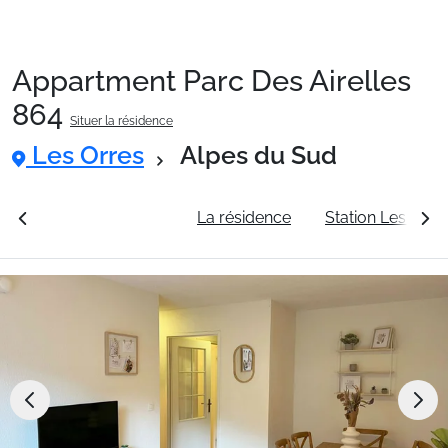
Appartment Parc Des Airelles
Packages
864
Situer la résidence
Les Orres
Alpes du Sud
🚆Train de nuit
rales
Voir les tarifs
La résidence
Station Les Orre
Stations
Hébergements
Bons plans