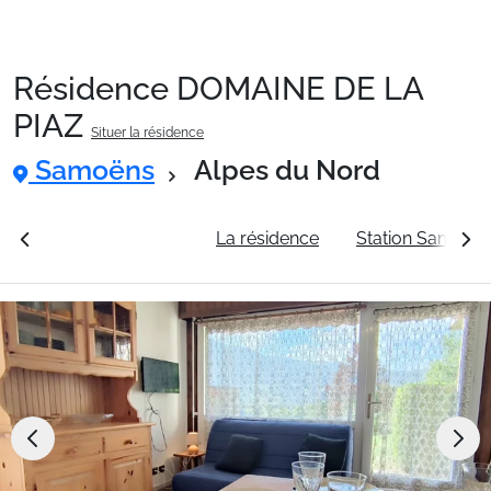
Résidence DOMAINE DE LA
Packages
PIAZ
Situer la résidence
Samoëns
Alpes du Nord
🚆Train de nuit
rales
Voir les tarifs
La résidence
Station Samoën
Stations
Hébergements
Bons plans