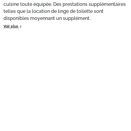
cuisine toute équipée. Des prestations supplémentaires
telles que la location de linge de toilette sont
disponibles moyennant un supplément.
Voir plus
Appartement de particulier :
Confortable et agréable,
ce logement de 35m² bénéficie d'une terrasse et d'une
cuisine toute équipée. Des prestations supplémentaires
telles que la location de linge de toilette sont
disponibles moyennant un supplément.
Préparez votre séjour
1. Choisissez votre package
Choisissez votre package