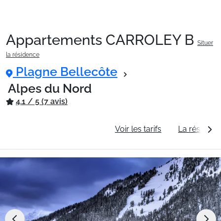
Appartements CARROLEY B
Situer
Packages
la résidence
Plagne Bellecôte
🚆Train de nuit
Alpes du Nord
4.1 / 5 (7 avis)
Stations
Informations générales
Voir les tarifs
La résidenc
Hébergements
Bons plans