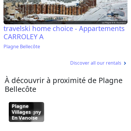
travelski home choice - Appartements
CARROLEY A
Plagne Bellecôte
Discover all our rentals
À découvrir à proximité de Plagne
Bellecôte
La
Plagne
Plagne
Plagne
Plagne
Plagne
Plagne
Plagne
Plagne
Plagne
Plagne
Soleil
Centre
Montchavin
Aime
1800
Montalbert
Belle
Champagny
Villages
2000
Plagne
En Vanoise