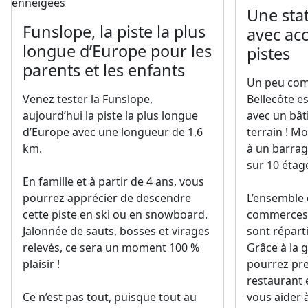
Une sta
Funslope, la piste la plus
avec acc
longue d’Europe pour les
pistes
parents et les enfants
Un peu com
Venez tester la Funslope,
Bellecôte e
aujourd’hui la piste la plus longue
avec un bât
d’Europe avec une longueur de 1,6
terrain ! M
km.
à un barrage
sur 10 étag
En famille et à partir de 4 ans, vous
pourrez apprécier de descendre
L’ensemble 
cette piste en ski ou en snowboard.
commerces, 
Jalonnée de sauts, bosses et virages
sont répart
relevés, ce sera un moment 100 %
Grâce à la 
plaisir !
pourrez pr
restaurant 
Ce n’est pas tout, puisque tout au
vous aider à