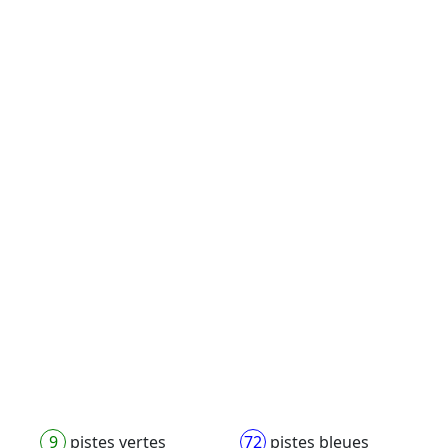
Infos pratiques Plagne Bellecôte
225 km de pistes
134 pistes
77 remontées mécaniques
Sommet
3250 mètres
Dénivelé
2000 mètres
Station
1250 mètres
9
pistes vertes
72
pistes bleues