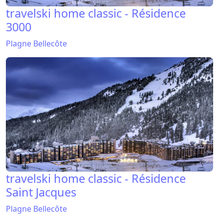
travelski home classic - Résidence
3000
Plagne Bellecôte
travelski home classic - Résidence
Saint Jacques
Plagne Bellecôte