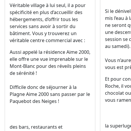
Véritable village à lui seul, il a pour
Si le dénive
spécificité en plus d’accueillir des
mis l’eau à 
hébergements, d’offrir tous les
ne seront q
services sans avoir à sortir du
une descent
bâtiment. Vous y trouverez un
session se 
véritable centre commercial avec :
au samedi).
Aussi appelé la résidence Aime 2000,
elle offre une vue imprenable sur le
Vous n’aure
Mont-Blanc pour des réveils pleins
vous est prê
de sérénité !
Et pour conc
Roche, il v
Difficile donc de séjourner à la
chocolat ou
Plagne Aime 2000 sans passer par le
vous ramen
Paquebot des Neiges !
la superlug
des bars, restaurants et