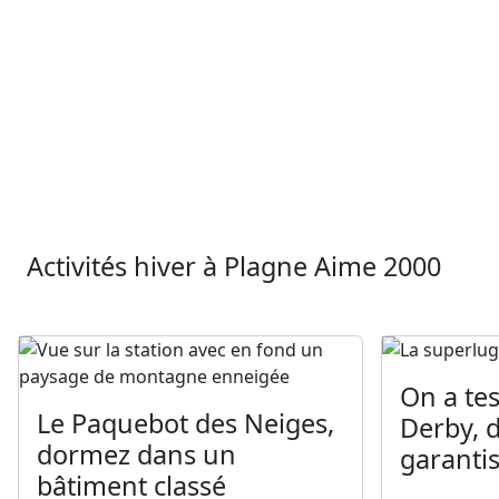
Activités hiver à Plagne Aime 2000
On a te
Le Paquebot des Neiges,
Derby, d
dormez dans un
garantis
bâtiment classé