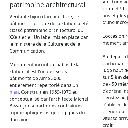
Voici une ac
patrimoine architectural
promet ! To
ans et plus 
Véritable bijou d’architecture, ce
d’une incro
bâtiment iconique de la station a été
classé patrimoine architectural du
L’occasion 
XXe siècle ! Un label mis en place par
moment amu
le ministère de la Culture et de la
Communication.
Au départ d
participan
Monument incontournable de la
luge haut d
station, il est l’un des seuls
sur
5 km de
bâtiments de Aime 2000
de 450 mètr
entièrement répertorié dans un
d’adrénaline
plan
. Construit en 1969-1970 et
pensiez ne 
conceptualisé par l’architecte Michel
d’utiliser d
Bezançon à partir des contraintes
prenez gard
topographiques et géologiques du
vitesse arri
domaine.
croit.