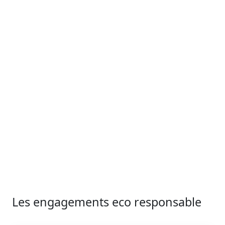
Date de fermeture
20 avril 2027
Chute de neige
20 cm
40 cm
56 cm
98 cm
75 cm
50 cm
déc.
janv.
févr.
mars
avr.
mai
Les engagements eco responsable