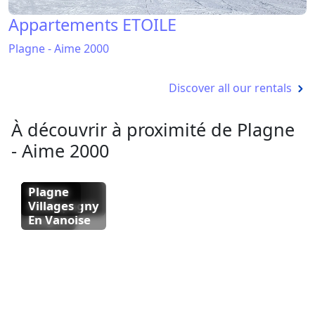
Appartements ETOILE
Plagne - Aime 2000
Discover all our rentals
À découvrir à proximité de Plagne
- Aime 2000
La
Plagne
Plagne
Plagne
Plagne
Plagne
Plagne
Plagne
Plagne
Plagne
Plagne
Soleil
Bellecote
Centre
Montchavin
1800
Montalbert
Belle
Champagny
Villages
Plagne
En Vanoise